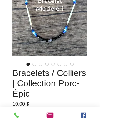
Bracelets / Colliers
| Collection Porc-
Épic
Prix
10,00 $
Rupture de stock
Fabriqués par Amélie Plamondon (à